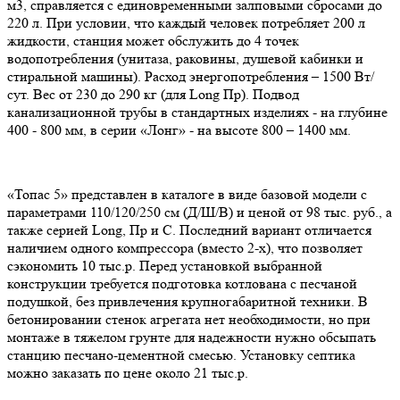
м3, справляется с единовременными залповыми сбросами до
220 л. При условии, что каждый человек потребляет 200 л
жидкости, станция может обслужить до 4 точек
водопотребления (унитаза, раковины, душевой кабинки и
стиральной машины). Расход энергопотребления – 1500 Вт/
сут. Вес от 230 до 290 кг (для Long Пр). Подвод
канализационной трубы в стандартных изделиях - на глубине
400 - 800 мм, в серии «Лонг» - на высоте 800 – 1400 мм.
«Топас 5» представлен в каталоге в виде базовой модели с
параметрами 110/120/250 см (Д/Ш/В) и ценой от 98 тыс. руб., а
также серией Long, Пр и С. Последний вариант отличается
наличием одного компрессора (вместо 2-х), что позволяет
сэкономить 10 тыс.р. Перед установкой выбранной
конструкции требуется подготовка котлована с песчаной
подушкой, без привлечения крупногабаритной техники. В
бетонировании стенок агрегата нет необходимости, но при
монтаже в тяжелом грунте для надежности нужно обсыпать
станцию песчано-цементной смесью. Установку септика
можно заказать по цене около 21 тыс.р.